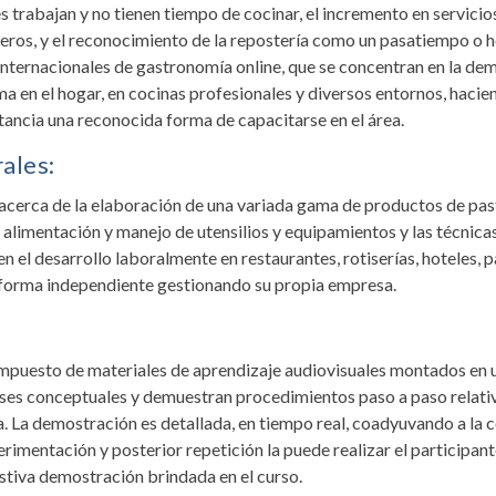
 trabajan y no tienen tiempo de cocinar, el incremento en servicio
uceros, y el reconocimiento de la repostería como un pasatiempo o
 internacionales de gastronomía online, que se concentran en la de
a en el hogar, en cocinas profesionales y diversos entornos, hacie
stancia una reconocida forma de capacitarse en el área.
ales:
cerca de la elaboración de una variada gama de productos de paste
 alimentación y manejo de utensilios y equipamientos y las técnica
 el desarrollo laboralmente en restaurantes, rotiserías, hoteles, p
e forma independiente gestionando su propia empresa.
mpuesto de materiales de aprendizaje audiovisuales montados en un
ses conceptuales y demuestran procedimientos paso a paso relativ
ina. La demostración es detallada, en tiempo real, coadyuvando a la
rimentación y posterior repetición la puede realizar el participan
tiva demostración brindada en el curso.