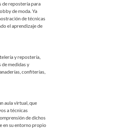
s de repostería para
 hobby de moda. Ya
mostración de técnicas
ndo el aprendizaje de
lería y repostería,
s de medidas y
anaderías, confiterías,
 aula virtual, que
os a técnicas
 comprensión de dichos
te en su entorno propio